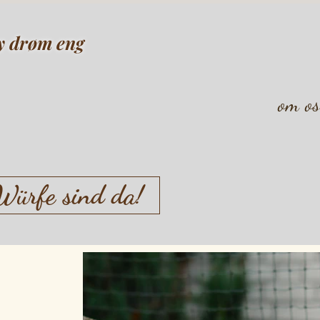
y drøm eng
om os
Würfe sind da!