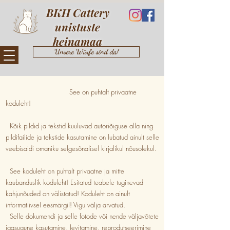
BKH Cattery
unistuste
heinamaa
Unsere Würfe sind da!
See on puhtalt privaatne
koduleht!
Kõik pildid ja tekstid kuuluvad autoriõiguse alla ning
pildifailide ja tekstide kasutamine on lubatud ainult selle
veebisaidi omaniku selgesõnalisel kirjalikul nõusolekul.
See koduleht on puhtalt privaatne ja mitte
kaubanduslik koduleht! Esitatud teabele tuginevad
kahjunõuded on välistatud! Koduleht on ainult
informatiivsel eesmärgil! Vigu välja arvatud.
Selle dokumendi ja selle fotode või nende väljavõtete
igasugune kasutamine, levitamine, reprodutseerimine