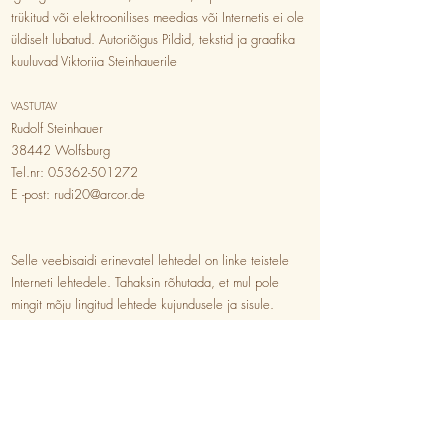
trükitud või elektroonilises meedias või Internetis ei ole
üldiselt lubatud. Autoriõigus Pildid, tekstid ja graafika
kuuluvad Viktoriia Steinhauerile
VASTUTAV
Rudolf Steinhauer
38442 Wolfsburg
Tel.nr:
05362-501272
E -post:
rudi20@arcor.de
Selle veebisaidi erinevatel lehtedel on linke teistele
Interneti lehtedele. Tahaksin rõhutada, et mul pole
mingit mõju lingitud lehtede kujundusele ja sisule.
Seetõttu distantseerin end selgesõnaliselt oma
veebisaidi kõigi lingitud lehtede sisust ega võta nende
sisu enda omaks. See deklaratsioon kehtib kõigi selle
veebisaidi linkide kohta.