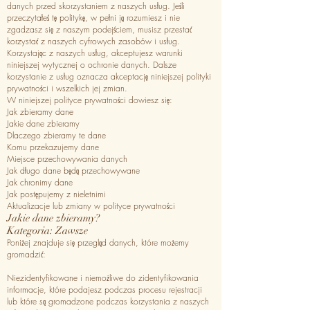
danych przed skorzystaniem z naszych usług. Jeśli
przeczytałeś tę politykę, w pełni ją rozumiesz i nie
zgadzasz się z naszym podejściem, musisz przestać
korzystać z naszych cyfrowych zasobów i usług.
Korzystając z naszych usług, akceptujesz warunki
niniejszej wytycznej o ochronie danych. Dalsze
korzystanie z usług oznacza akceptację niniejszej polityki
prywatności i wszelkich jej zmian.
W niniejszej polityce prywatności dowiesz się:
Jak zbieramy dane
Jakie dane zbieramy
Dlaczego zbieramy te dane
Komu przekazujemy dane
Miejsce przechowywania danych
Jak długo dane będą przechowywane
Jak chronimy dane
Jak postępujemy z nieletnimi
Aktualizacje lub zmiany w polityce prywatności
Jakie dane zbieramy?
Kategoria: Zawsze
Poniżej znajduje się przegląd danych, które możemy
gromadzić:
Niezidentyfikowane i niemożliwe do zidentyfikowania
informacje, które podajesz podczas procesu rejestracji
lub które są gromadzone podczas korzystania z naszych