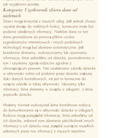
jak wyjaśniono poniżej.
Kategoria: Użytkownik zbiera dane od
nieletnich
Dzieci mogą korzystać z naszych usług. Jeśli jednak chcesz
uzyskać dostęp do niektórych funkcji, konieczne może być
podanie określonych informacji. Niektóre dane (w tym
dane gromadzone za pomocą plików cookie,
sygnalizatorów internetowych i innych podobnych
technologii) mogą być zbierane automatycznie. Jeśli
świadomie zbieramy, wykorzystujemy lub ujawniamy
informacje, które zebraliśmy od dziecka, powiadomimy o
tym i uzyskamy zgodę rodziców zgodnie z
obowiązującym prawem. Nie uzależniamy udziału dziecka
w aktywności online od podania przez dziecko większej
ilości danych kontaktowych, niż jest to konieczne do
wzięcia udziału w takiej aktywności. Używamy tylko
informacji, które zbieramy w związku z usługami, o które
poprosiło dziecko.
Możemy również wykorzystać dane kontaktowe rodzica
do komunikowania się o aktywności dziecka w Usługach.
Rodzice mogą przeglądać informacje, które zebraliśmy od
ich dziecka, zabronić nam zbierania jakichkolwiek innych
informacji o ich dziecku oraz zażądać usunięcia wszelkich
zebranych przez nas informacji z naszych rejestrów.