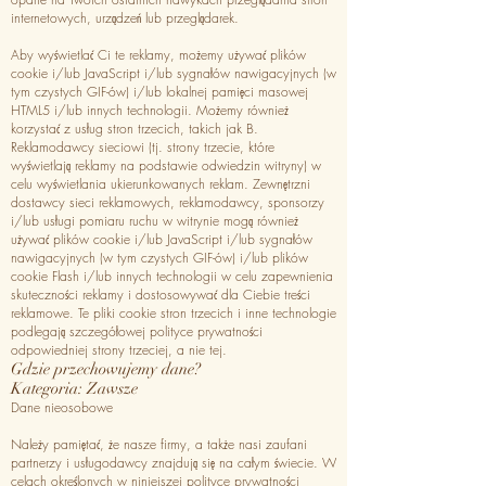
internetowych, urządzeń lub przeglądarek.
Aby wyświetlać Ci te reklamy, możemy używać plików
cookie i/lub JavaScript i/lub sygnałów nawigacyjnych (w
tym czystych GIF-ów) i/lub lokalnej pamięci masowej
HTML5 i/lub innych technologii. Możemy również
korzystać z usług stron trzecich, takich jak B.
Reklamodawcy sieciowi (tj. strony trzecie, które
wyświetlają reklamy na podstawie odwiedzin witryny) w
celu wyświetlania ukierunkowanych reklam. Zewnętrzni
dostawcy sieci reklamowych, reklamodawcy, sponsorzy
i/lub usługi pomiaru ruchu w witrynie mogą również
używać plików cookie i/lub JavaScript i/lub sygnałów
nawigacyjnych (w tym czystych GIF-ów) i/lub plików
cookie Flash i/lub innych technologii w celu zapewnienia
skuteczności reklamy i dostosowywać dla Ciebie treści
reklamowe. Te pliki cookie stron trzecich i inne technologie
podlegają szczegółowej polityce prywatności
odpowiedniej strony trzeciej, a nie tej.
Gdzie przechowujemy dane?
Kategoria: Zawsze
Dane nieosobowe
Należy pamiętać, że nasze firmy, a także nasi zaufani
partnerzy i usługodawcy znajdują się na całym świecie. W
celach określonych w niniejszej polityce prywatności