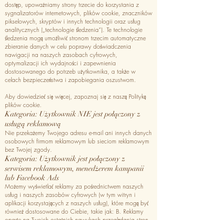
dostęp, upoważniamy strony trzecie do korzystania z
sygnalizatorów internetowych, plików cookie, znaczników
pikselowych, skryptów i innych technologii oraz usług
analitycznych („technologie śledzenia”). Te technologie
śledzenia mogą umożliwić stronom trzecim automatyczne
zbieranie danych w celu poprawy doświadczenia
nawigacji na naszych zasobach cyfrowych,
optymalizacji ich wydajności i zapewnienia
dostosowanego do potrzeb użytkownika, a także w
celach bezpieczeństwa i zapobiegania oszustwom.
Aby dowiedzieć się więcej, zapoznaj się z naszą Polityką
plików cookie.
Kategoria: Użytkownik NIE jest połączony z
usługą reklamową
Nie przekażemy Twojego adresu e-mail ani innych danych
osobowych firmom reklamowym lub sieciom reklamowym
bez Twojej zgody.
Kategoria: Użytkownik jest połączony z
serwisem reklamowym, menedżerem kampanii
lub Facebook Ads
Możemy wyświetlać reklamy za pośrednictwem naszych
usług i naszych zasobów cyfrowych (w tym witryn i
aplikacji korzystających z naszych usług), które mogą być
również dostosowane do Ciebie, takie jak: B. Reklamy
oparte na Twoich ostatnich nawykach przeglądania stron