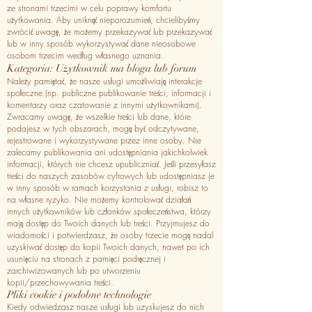
ze stronami trzecimi w celu poprawy komfortu
użytkowania. Aby uniknąć nieporozumień, chcielibyśmy
zwrócić uwagę, że możemy przekazywać lub przekazywać
lub w inny sposób wykorzystywać dane nieosobowe
osobom trzecim według własnego uznania.
Kategoria: Użytkownik ma bloga lub forum
Należy pamiętać, że nasze usługi umożliwiają interakcje
społeczne (np. publiczne publikowanie treści, informacji i
komentarzy oraz czatowanie z innymi użytkownikami).
Zwracamy uwagę, że wszelkie treści lub dane, które
podajesz w tych obszarach, mogą być odczytywane,
rejestrowane i wykorzystywane przez inne osoby. Nie
zalecamy publikowania ani udostępniania jakichkolwiek
informacji, których nie chcesz upubliczniać. Jeśli przesyłasz
treści do naszych zasobów cyfrowych lub udostępniasz je
w inny sposób w ramach korzystania z usługi, robisz to
na własne ryzyko. Nie możemy kontrolować działań
innych użytkowników lub członków społeczeństwa, którzy
mają dostęp do Twoich danych lub treści. Przyjmujesz do
wiadomości i potwierdzasz, że osoby trzecie mogą nadal
uzyskiwać dostęp do kopii Twoich danych, nawet po ich
usunięciu na stronach z pamięci podręcznej i
zarchiwizowanych lub po utworzeniu
kopii/przechowywania treści.
Pliki cookie i podobne technologie
Kiedy odwiedzasz nasze usługi lub uzyskujesz do nich