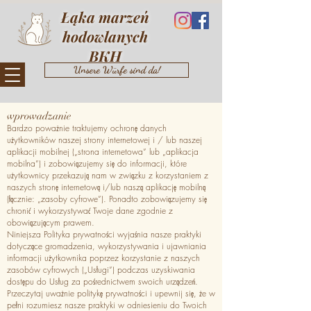
Łąka marzeń
hodowlanych
BKH
Unsere Würfe sind da!
wprowadzanie
Bardzo poważnie traktujemy ochronę danych
użytkowników naszej strony internetowej i / lub naszej
aplikacji mobilnej („strona internetowa” lub „aplikacja
mobilna”) i zobowiązujemy się do informacji, które
użytkownicy przekazują nam w związku z korzystaniem z
naszych stronę internetową i/lub naszą aplikację mobilną
(łącznie: „zasoby cyfrowe”). Ponadto zobowiązujemy się
chronić i wykorzystywać Twoje dane zgodnie z
obowiązującym prawem.
Niniejsza Polityka prywatności wyjaśnia nasze praktyki
dotyczące gromadzenia, wykorzystywania i ujawniania
informacji użytkownika poprzez korzystanie z naszych
zasobów cyfrowych („Usługi”) podczas uzyskiwania
dostępu do Usług za pośrednictwem swoich urządzeń.
Przeczytaj uważnie politykę prywatności i upewnij się, że w
pełni rozumiesz nasze praktyki w odniesieniu do Twoich