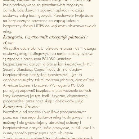
być przechowywane za pośrednictwem magazynu
danych, baz danych i ogólnych aplikacji naszego
dostawcy usług hostingowych. Przechowuje Twoje dane
na bezpiecznych serwerach za zaporą i oferuje
bezpieczny dostęp HTTPS do większości obszarów swoich
usług.
Kategoria: Użytkownik akceptuje płatności /
eCom
Wszystkie opcje płatności oferowane przez nas i naszego
dostawcę usług hostingowych za nasze zasoby cyfrowe
są zgodne z przepisami PCI-DSS (standard
bezpieczeństwa danych w branży kart kredytowych) PCI
Security Standards Council (rady ds. standardów
bezpieczeństwa branży kart kredytowych) . Jest to
współpraca między takimi markami jak Visa, MasterCard,
American Express i Discover. Wymagania PCI-DSS
pomagają zapewnić bezpieczne przetwarzanie danych
karty kredytowej (w tym środki fizyczne, elektroniczne i
proceduralne) przez nasz sklep i dostawców usług.
Kategoria: Zawsze
Niezależnie od środków i wysiłków podejmowanych
przez nas i naszego dostawcę usług hostingowych, nie
możemy i nie gwarantujemy absolutnej ochrony i
bezpieczeństwa danych, które przesyłasz, publikujesz lub
w inny sposób przekazujesz nam lub innym.
Z tego powodu prosimy Cię o ustawienie bezpiecznych