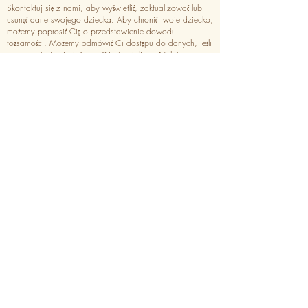
Skontaktuj się z nami, aby wyświetlić, zaktualizować lub
usunąć dane swojego dziecka. Aby chronić Twoje dziecko,
możemy poprosić Cię o przedstawienie dowodu
tożsamości. Możemy odmówić Ci dostępu do danych, jeśli
uznamy, że Twoja tożsamość jest wątpliwa. Należy
pamiętać, że niektórych danych nie można usunąć ze
względu na inne zobowiązania prawne.
Kategoria: Zawsze
Będziemy wykorzystywać Twoje dane osobowe wyłącznie
w celach określonych w polityce prywatności i tylko
wtedy, gdy będziemy mieć pewność, że:
wykorzystanie Twoich danych osobowych jest niezbędne
do wykonania lub zawarcia umowy (np. w celu
samodzielnego świadczenia usług lub obsługi klienta lub
wsparcia technicznego);
wykorzystanie Twoich danych osobowych jest niezbędne
do spełnienia odpowiednich obowiązków prawnych lub
regulacyjnych, lub
wykorzystanie Twoich danych osobowych jest niezbędne
do wspierania naszych uzasadnionych interesów
biznesowych (pod warunkiem, że odbywa się to przez
cały czas w sposób proporcjonalny i z poszanowaniem
Twoich praw do ochrony danych).
Jako mieszkaniec UE możesz: