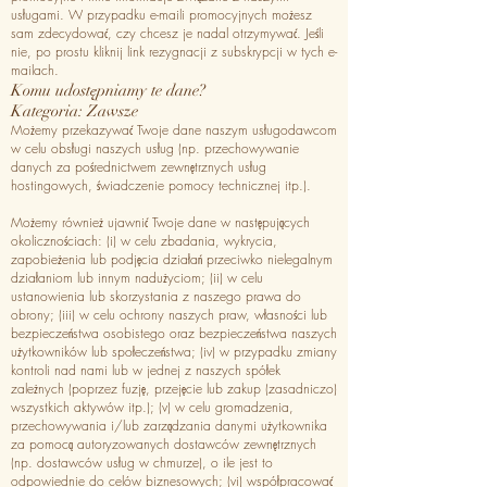
usługami. W przypadku e-maili promocyjnych możesz
sam zdecydować, czy chcesz je nadal otrzymywać. Jeśli
nie, po prostu kliknij link rezygnacji z subskrypcji w tych e-
mailach.
Komu udostępniamy te dane?
Kategoria: Zawsze
Możemy przekazywać Twoje dane naszym usługodawcom
w celu obsługi naszych usług (np. przechowywanie
danych za pośrednictwem zewnętrznych usług
hostingowych, świadczenie pomocy technicznej itp.).
Możemy również ujawnić Twoje dane w następujących
okolicznościach: (i) w celu zbadania, wykrycia,
zapobieżenia lub podjęcia działań przeciwko nielegalnym
działaniom lub innym nadużyciom; (ii) w celu
ustanowienia lub skorzystania z naszego prawa do
obrony; (iii) w celu ochrony naszych praw, własności lub
bezpieczeństwa osobistego oraz bezpieczeństwa naszych
użytkowników lub społeczeństwa; (iv) w przypadku zmiany
kontroli nad nami lub w jednej z naszych spółek
zależnych (poprzez fuzję, przejęcie lub zakup (zasadniczo)
wszystkich aktywów itp.); (v) w celu gromadzenia,
przechowywania i/lub zarządzania danymi użytkownika
za pomocą autoryzowanych dostawców zewnętrznych
(np. dostawców usług w chmurze), o ile jest to
odpowiednie do celów biznesowych; (vi) współpracować