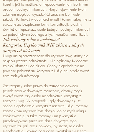
haseł i, jeśli to możliwe, o niepodawanie nam lub innym
osobom poufnych informacji, których ujawnienie Twoim
zdaniem mogłoby wyrządzić Ci znaczne lub trwałe
szkody. Ponieważ wiadomości e-mail i komunikatory nie są
uważane za bezpieczne formy komunikacji, prosimy
również o nieprzekazywanie żadnych poufnych informacji
za pośrednictwem żadnego z tych kanałów komunikacji.
Jak radzimy sobie z nieletnimi?
Kategoria: Użytkownik NIE zbiera żadnych
danych od nieletnich
Usługi nie są przeznaczone dla użytkowników, którzy nie
osiągnęli jeszcze pełnoletności. Nie będziemy świadomie
zbierać informacji od dzieci. Osoby niepełnoletnie nie
powinny pobierać ani korzystać z Usług ani przekazywać
nam żadnych informacji.
Zastrzegamy sobie prawo do zażądania dowodu
pełnoletności w dowolnym momencie, abyśmy mogli
zweryfikować, czy osoby niepełnoletnie korzystają z
naszych usług. W przypadku, gdy dowiemy się, że
osoba niepełnoletnia korzysta z naszych usług, możemy
zabronić tym użytkownikom dostępu do naszych usług i
zablokować je, a także możemy usunąć wszystkie
przechowywane przez nas dane dotyczące tego
użytkownika. Jeśli masz powody, by sądzić, że osoba
niepełnoletnia ujawniła nam dane, skontaktuj się z nami,