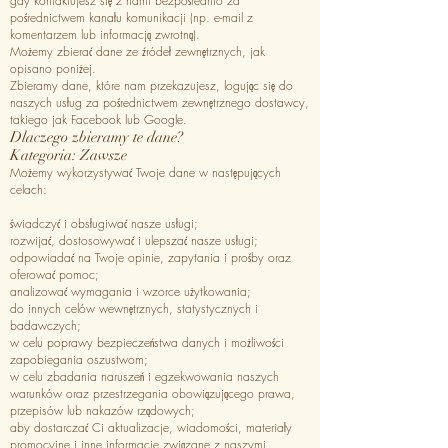
gdy kontaktujesz się z nami bezpośrednio za
pośrednictwem kanału komunikacji (np. e-mail z
komentarzem lub informacją zwrotną).
Możemy zbierać dane ze źródeł zewnętrznych, jak
opisano poniżej.
Zbieramy dane, które nam przekazujesz, logując się do
naszych usług za pośrednictwem zewnętrznego dostawcy,
takiego jak Facebook lub Google.
Dlaczego zbieramy te dane?
Kategoria: Zawsze
Możemy wykorzystywać Twoje dane w następujących
celach:
świadczyć i obsługiwać nasze usługi;
rozwijać, dostosowywać i ulepszać nasze usługi;
odpowiadać na Twoje opinie, zapytania i prośby oraz
oferować pomoc;
analizować wymagania i wzorce użytkowania;
do innych celów wewnętrznych, statystycznych i
badawczych;
w celu poprawy bezpieczeństwa danych i możliwości
zapobiegania oszustwom;
w celu zbadania naruszeń i egzekwowania naszych
warunków oraz przestrzegania obowiązującego prawa,
przepisów lub nakazów rządowych;
aby dostarczać Ci aktualizacje, wiadomości, materiały
promocyjne i inne informacje związane z naszymi