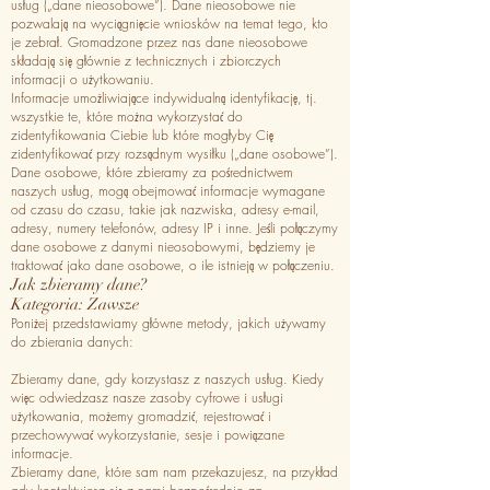
usług („dane nieosobowe”). Dane nieosobowe nie
pozwalają na wyciągnięcie wniosków na temat tego, kto
je zebrał. Gromadzone przez nas dane nieosobowe
składają się głównie z technicznych i zbiorczych
informacji o użytkowaniu.
Informacje umożliwiające indywidualną identyfikację, tj.
wszystkie te, które można wykorzystać do
zidentyfikowania Ciebie lub które mogłyby Cię
zidentyfikować przy rozsądnym wysiłku („dane osobowe”).
Dane osobowe, które zbieramy za pośrednictwem
naszych usług, mogą obejmować informacje wymagane
od czasu do czasu, takie jak nazwiska, adresy e-mail,
adresy, numery telefonów, adresy IP i inne. Jeśli połączymy
dane osobowe z danymi nieosobowymi, będziemy je
traktować jako dane osobowe, o ile istnieją w połączeniu.
Jak zbieramy dane?
Kategoria: Zawsze
Poniżej przedstawiamy główne metody, jakich używamy
do zbierania danych:
Zbieramy dane, gdy korzystasz z naszych usług. Kiedy
więc odwiedzasz nasze zasoby cyfrowe i usługi
użytkowania, możemy gromadzić, rejestrować i
przechowywać wykorzystanie, sesje i powiązane
informacje.
Zbieramy dane, które sam nam przekazujesz, na przykład