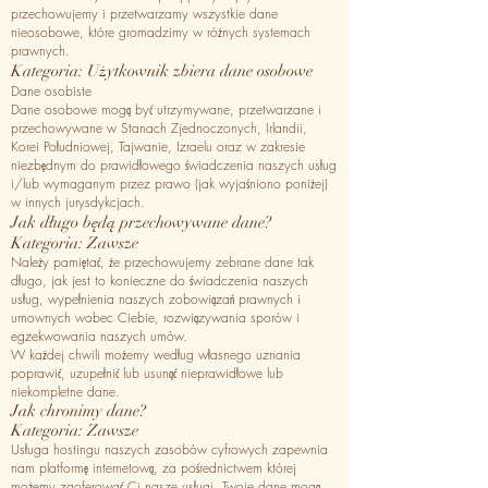
przechowujemy i przetwarzamy wszystkie dane
nieosobowe, które gromadzimy w różnych systemach
prawnych.
Kategoria: Użytkownik zbiera dane osobowe
Dane osobiste
Dane osobowe mogą być utrzymywane, przetwarzane i
przechowywane w Stanach Zjednoczonych, Irlandii,
Korei Południowej, Tajwanie, Izraelu oraz w zakresie
niezbędnym do prawidłowego świadczenia naszych usług
i/lub wymaganym przez prawo (jak wyjaśniono poniżej)
w innych jurysdykcjach.
Jak długo będą przechowywane dane?
Kategoria: Zawsze
Należy pamiętać, że przechowujemy zebrane dane tak
długo, jak jest to konieczne do świadczenia naszych
usług, wypełnienia naszych zobowiązań prawnych i
umownych wobec Ciebie, rozwiązywania sporów i
egzekwowania naszych umów.
W każdej chwili możemy według własnego uznania
poprawić, uzupełnić lub usunąć nieprawidłowe lub
niekompletne dane.
Jak chronimy dane?
Kategoria: Zawsze
Usługa hostingu naszych zasobów cyfrowych zapewnia
nam platformę internetową, za pośrednictwem której
możemy zaoferować Ci nasze usługi. Twoje dane mogą