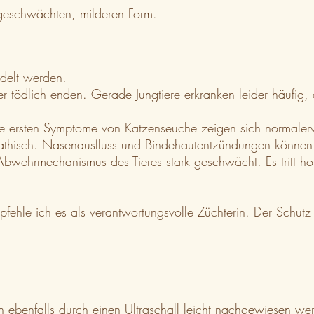
abgeschwächten, milderen Form.
andelt werden.
r tödlich enden. Gerade Jungtiere erkranken leider häufig,
Die ersten Symptome von Katzenseuche zeigen sich normaler
 apathisch. Nasenausfluss und Bindehautentzündungen können 
er Abwehrmechanismus des Tieres stark geschwächt. Es tritt h
hle ich es als verantwortungsvolle Züchterin. Der Schutz i
nen ebenfalls durch einen Ultraschall leicht nachgewiesen w