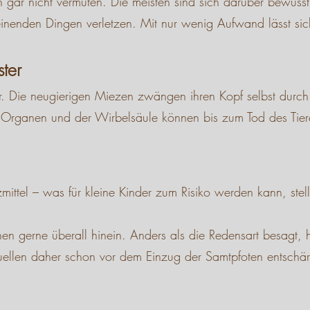
 gar nicht vermuten. Die meisten sind sich darüber bewusst
cheinenden Dingen verletzen. Mit nur wenig Aufwand lässt
ter
r. Die neugierigen Miezen zwängen ihren Kopf selbst durch de
rganen und der Wirbelsäule können bis zum Tod des Tieres 
tel – was für kleine Kinder zum Risiko werden kann, stellt
hen gerne überall hinein. Anders als die Redensart besagt
uellen daher schon vor dem Einzug der Samtpfoten entschär