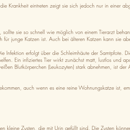
 die Krankheit eintreten zeigt sie sich jedoch nur in einer 
n, sollte sie so schnell wie möglich von einem Tierarzt beh
 für junge Katzen ist. Auch bei älteren Katzen kann sie abe
e Infektion erfolgt über die Schleimhäute der Samtpfote. 
elfen. Ein infiziertes Tier wirkt zunächst matt, lustlos und
ie weißen Blutkörperchen (Leukozyten) stark abnehmen, ist d
ekommen, auch wenn es eine reine Wohnungskatze ist, empfe
en kleine Zysten, die mit Urin gefüllt sind. Die Zysten kön