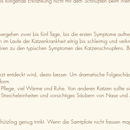
os klingende Erkrankung nicht mit dem Schnupfen beim Mensc
vergehen zwei bis fünf Tage, bis die ersten Symptome auftre
n im Laufe der Katzenkrankheit eitrig bis schleimig und ver
hören zu den typischen Symptomen des Katzenschnupfens. 
erarzt entdeckt wird, desto besser. Um dramatische Folgesc
form.
Pflege, viel Wärme und Ruhe. Von anderen Katzen sollte sie 
e Streicheleinheiten und vorsichtiges Säubern von Nase un
ützling genug trinkt. Wenn die Samtpfote nicht fressen mag,