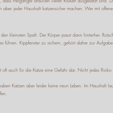
, dass Freigänger draußen vielen Risiken ausgesetzt sind. 
 sich aber jeder Haushalt katzensicher machen. Wer mit o
n kleinsten Spalt. Der Körper passt dann hinterher. Rutscht
führen. Kippfenster zu sichern, gehört daher zur Aufgabe 
 oft auch für die Katze eine Gefahr dar. Nicht jedes Risik
, haben Katzen aber leider keine neun Leben. Im Haushalt l
fen.