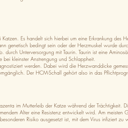
ei Katzen. Es handelt sich hierbei um eine Erkrankung des 
kann genetisch bedingt sein oder der Herzmuskel wurde dur
urch Unterversorgung mit Taurin. Taurin ist eine Aminosäure
e bei kleinster Anstrengung und Schlappheit.
nostiziert werden. Dabei wird die Herzwanddicke gemessen,
gänglich. Der HCM-Schall gehört also in das Pflichtprogra
azenta im Mutterleib der Katze während der Trächtigkeit. Di
unehmendem Alter eine Resistenz entwickelt wird. Am meiste
onderen Risiko ausgesetzt ist, mit dem Virus infiziert zu 