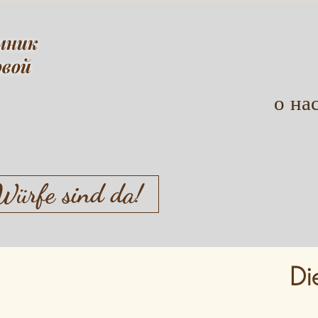
мник
овой
о на
Würfe sind da!
Di