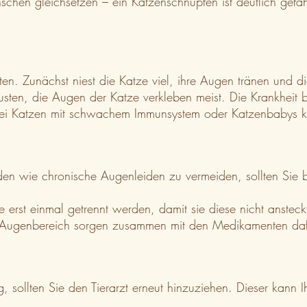
hen gleichsetzen – ein Katzenschnupfen ist deutlich gefähr
ten. Zunächst niest die Katze viel, ihre Augen tränen und d
krusten, die Augen der Katze verkleben meist. Die Krankheit
Bei Katzen mit schwachem Immunsystem oder Katzenbabys k
häden wie chronische Augenleiden zu vermeiden, sollten Sie 
erst einmal getrennt werden, damit sie diese nicht ansteckt
d Augenbereich sorgen zusammen mit den Medikamenten dafür
 sollten Sie den Tierarzt erneut hinzuziehen. Dieser kann Ih